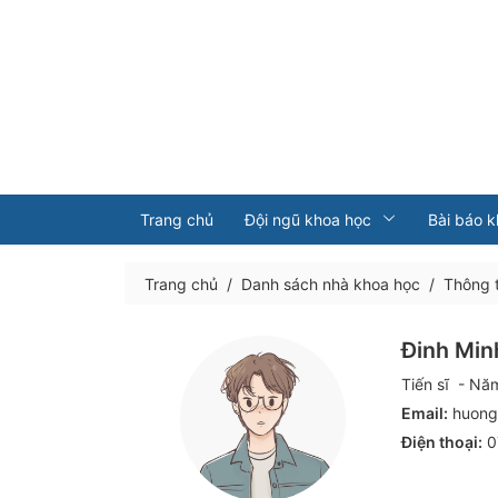
Trang chủ
Đội ngũ khoa học
Bài báo 
Trang chủ
/
Danh sách nhà khoa học
/
Thông t
Đinh Min
Tiến sĩ
- Năm
Email:
huong
Điện thoại:
0