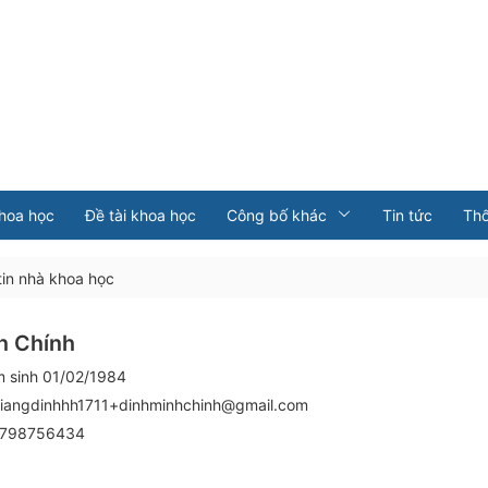
khoa học
Đề tài khoa học
Công bố khác
Tin tức
Th
in nhà khoa học
h Chính
 sinh 01/02/1984
iangdinhhh1711+dinhminhchinh@gmail.com
798756434