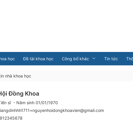
khoa học
Đề tài khoa học
Công bố khác
Tin tức
Th
in nhà khoa học
Hội Đồng Khoa
Tiến sĩ
- Năm sinh 01/01/1970
iangdinhhh1711+nguyenhoidongkhoavien@gmail.com
912345678