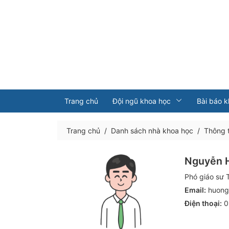
Trang chủ
Đội ngũ khoa học
Bài báo 
Trang chủ
/
Danh sách nhà khoa học
/
Thông t
Nguyễn 
Phó giáo sư 
Email:
huong
Điện thoại:
0