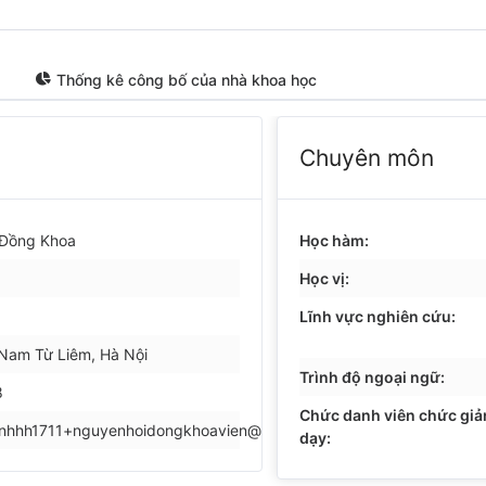
Thống kê công bố của nhà khoa học
Chuyên môn
 Đồng Khoa
Học hàm:
Học vị:
Lĩnh vực nghiên cứu:
 Nam Từ Liêm, Hà Nội
Trình độ ngoại ngữ:
8
Chức danh viên chức gi
inhhh1711+nguyenhoidongkhoavien@gmail.com
dạy: