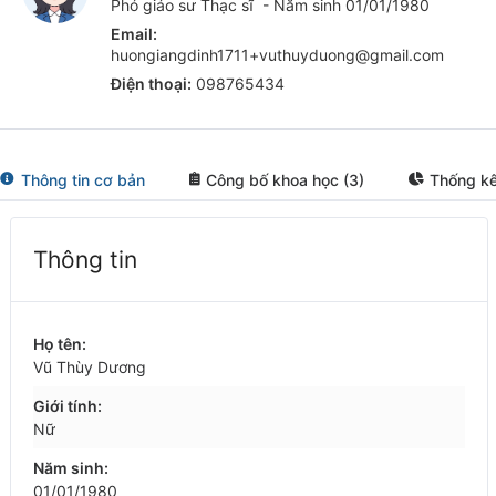
Phó giáo sư Thạc sĩ
- Năm sinh 01/01/1980
Email:
huongiangdinh1711+vuthuyduong@gmail.com
Điện thoại:
098765434
Thông tin cơ bản
Công bố khoa học (3)
Thống kê
Thông tin
Họ tên:
Vũ Thùy Dương
Giới tính:
Nữ
Năm sinh:
01/01/1980