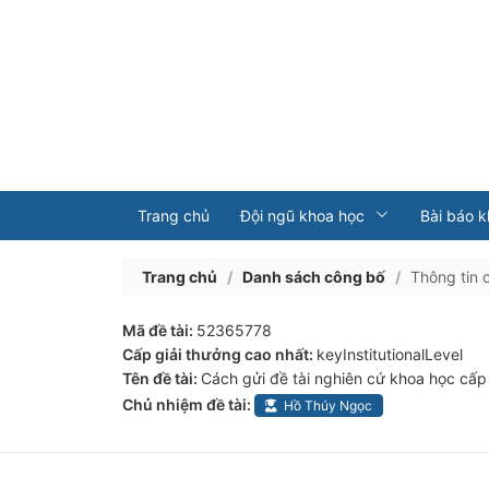
Trang chủ
Đội ngũ khoa học
Bài báo 
Trang chủ
/
Danh sách công bố
/
Thông tin 
Mã đề tài:
52365778
Cấp giải thưởng cao nhất:
keyInstitutionalLevel
Tên đề tài:
Cách gửi đề tài nghiên cứ khoa học cấp
Chủ nhiệm đề tài:
Hồ Thúy Ngọc