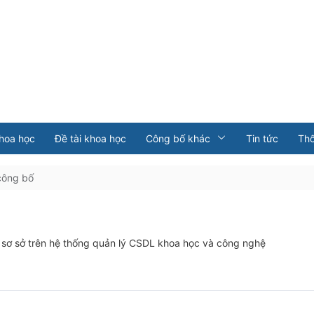
khoa học
Đề tài khoa học
Công bố khác
Tin tức
Th
công bố
 sơ sở trên hệ thống quản lý CSDL khoa học và công nghệ